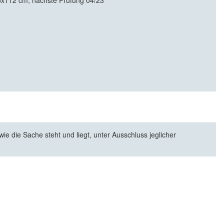
5x112 cm, nächste Prüfung 04/23
e die Sache steht und liegt, unter Ausschluss jeglicher