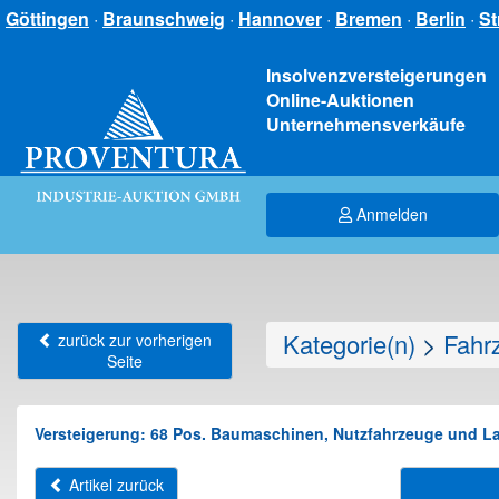
Göttingen
·
Braunschweig
·
Hannover
·
Bremen
·
Berlin
·
St
Insolvenzversteigerungen
Online-Auktionen
Unternehmensverkäufe
Anmelden
Kategorie(n)
>
Fahr
zurück zur vorherigen
Seite
Versteigerung: 68 Pos. Baumaschinen, Nutzfahrzeuge und Lan
Artikel zurück