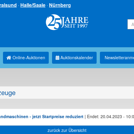
ralsund
·
Halle/Saale
·
Nürnberg
Online-Auktionen
Auktionskalender
Newsletter­anm
zeuge
dmaschinen - jetzt Startpreise reduziert
|
Endet: 20.04.2023 - 10:
zurück zur Übersicht