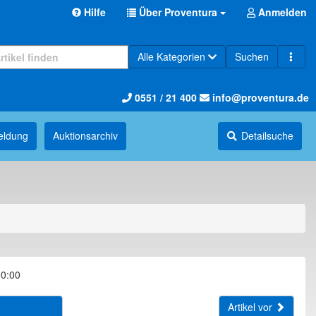
Hilfe
Über Proventura
Anmelden
Alle Kategorien
Suchen
0551 / 21 400
info@proventura.de
eldung
Auktions­archiv
Detailsuche
00:00
Artikel vor