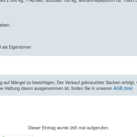
G 2.500 kg, 1-Achser, Stützlast 100 kg, Mitnahmeplattform ca. 108x7
geben.
l als Eigentümer
 auf Mängel zu besichtigen. Der Verkauf gebrauchter Sachen erfolgt, wi
he Haftung davon ausgenommen ist, finden Sie in unseren
AGB (link)
Dieser Eintrag wurde 265 mal aufgerufen.