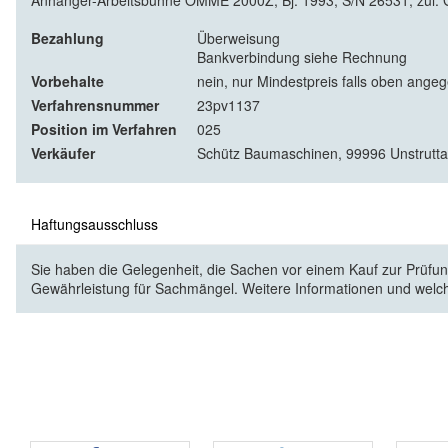
Anhänger-Arbeitsbühne OMME 2000Z, Bj. 1993, S/N 26531, zul. G
Bezahlung
Überweisung
Bankverbindung siehe Rechnung
Vorbehalte
nein, nur Mindestpreis falls oben ange
Verfahrensnummer
23pv1137
Position im Verfahren
025
Verkäufer
Schütz Baumaschinen, 99996 Unstrutta
Haftungsausschluss
Sie haben die Gelegenheit, die Sachen vor einem Kauf zur Prüfung
Gewährleistung für Sachmängel. Weitere Informationen und welc