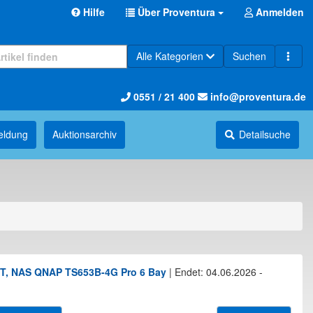
Hilfe
Über Proventura
Anmelden
Alle Kategorien
Suchen
0551 / 21 400
info@proventura.de
eldung
Auktions­archiv
Detailsuche
DFT, NAS QNAP TS653B-4G Pro 6 Bay
|
Endet: 04.06.2026 -