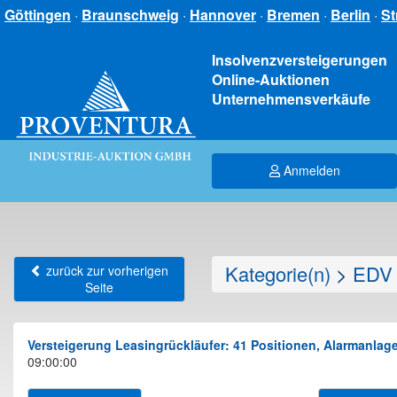
Göttingen
·
Braunschweig
·
Hannover
·
Bremen
·
Berlin
·
St
Insolvenzversteigerungen
Online-Auktionen
Unternehmensverkäufe
Anmelden
Kategorie(n)
>
EDV 
zurück zur vorherigen
Seite
Versteigerung Leasingrückläufer: 41 Positionen, Alarmanl
09:00:00