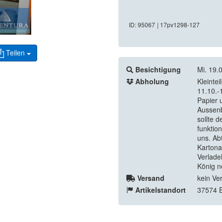
ID: 95067
| 17pv1298-127
Teilen
Besichtigung
Mi. 19.
Abholung
Kleinte
11.10.-
Papier 
Aussenb
sollte 
funktio
uns. Ab
Kartona
Verlade
König n
Versand
kein Ve
Artikelstandort
37574 