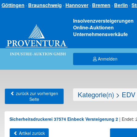
Göttingen
·
Braunschweig
·
Hannover
·
Bremen
·
Berlin
·
St
Insolvenzversteigerungen
Online-Auktionen
Unternehmensverkäufe
Anmelden
Kategorie(n)
>
EDV 
zurück zur vorherigen
Seite
Sicherheitsdruckerei 37574 Einbeck Versteigerung 2
|
Endet: 
Artikel zurück