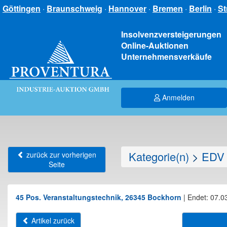
Göttingen
·
Braunschweig
·
Hannover
·
Bremen
·
Berlin
·
St
Insolvenzversteigerungen
Online-Auktionen
Unternehmensverkäufe
Anmelden
Kategorie(n)
>
EDV 
zurück zur vorherigen
Seite
45 Pos. Veranstaltungstechnik, 26345 Bockhorn
|
Endet: 07.0
Artikel zurück