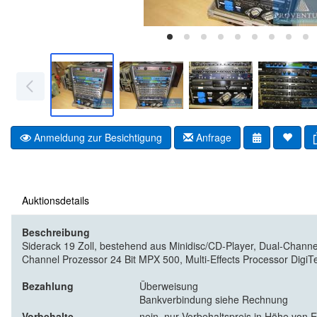
Anmeldung zur Besichtigung
Anfrage
Auktionsdetails
Beschreibung
Siderack 19 Zoll, bestehend aus Minidisc/CD-Player, Dual-Cha
Channel Prozessor 24 Bit MPX 500, Multi-Effects Processor DigiTe
Bezahlung
Überweisung
Bankverbindung siehe Rechnung
Vorbehalte
nein, nur Vorbehaltspreis in Höhe von 