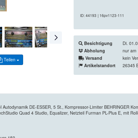
ID: 44193
| 16pv1123-111
Besichtigung
Di. 01.
Abholung
nur am 
Versand
kein Ve
Teilen
Artikelstandort
26345 
nnel Autodynamik DE-ESSER, 5 St., Kompressor-Limiter BEHRINGER Kom
chStudio Quad 4 Studio, Equalizer, Netzteil Furman PL-Plus E, mit Rol
Euro 150,-