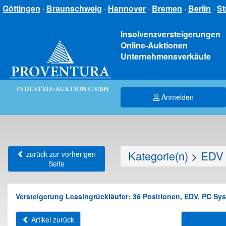
Göttingen
·
Braunschweig
·
Hannover
·
Bremen
·
Berlin
·
St
Insolvenzversteigerungen
Online-Auktionen
Unternehmensverkäufe
Anmelden
Kategorie(n)
>
EDV 
zurück zur vorherigen
Seite
Versteigerung Leasingrückläufer: 36 Positionen, EDV, PC
Artikel zurück