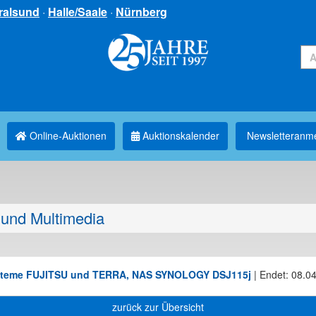
ralsund
·
Halle/Saale
·
Nürnberg
Online-Auktionen
Auktionskalender
Newsletter­anm
und Multimedia
 Systeme FUJITSU und TERRA, NAS SYNOLOGY DSJ115j
|
Endet: 08.04
zurück zur Übersicht