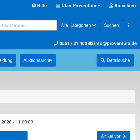
Hilfe
Über Proventura
Anmelden
Alle Kategorien
Suchen
0551 / 21 400
info@proventura.de
eldung
Auktions­archiv
Detailsuche
.2026 - 11:00:00
Artikel vor