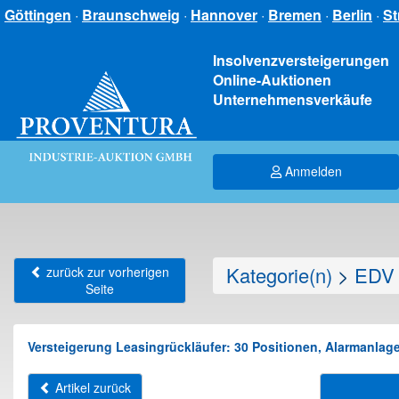
Göttingen
·
Braunschweig
·
Hannover
·
Bremen
·
Berlin
·
St
Insolvenzversteigerungen
Online-Auktionen
Unternehmensverkäufe
Anmelden
Kategorie(n)
>
EDV 
zurück zur vorherigen
Seite
Versteigerung Leasingrückläufer: 30 Positionen, Alarmanlag
Artikel zurück