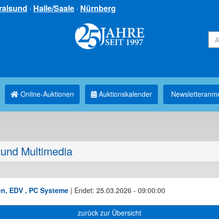
ralsund
·
Halle/Saale
·
Nürnberg
Online-Auktionen
Auktionskalender
Newsletter­anm
und Multimedia
en, EDV , PC Systeme
|
Endet: 25.03.2026 - 09:00:00
zurück zur Übersicht