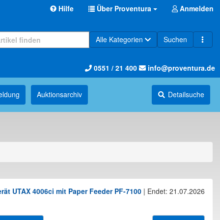
Hilfe
Über Proventura
Anmelden
Alle Kategorien
Suchen
0551 / 21 400
info@proventura.de
eldung
Auktions­archiv
Detailsuche
rät UTAX 4006ci mit Paper Feeder PF-7100
|
Endet: 21.07.2026