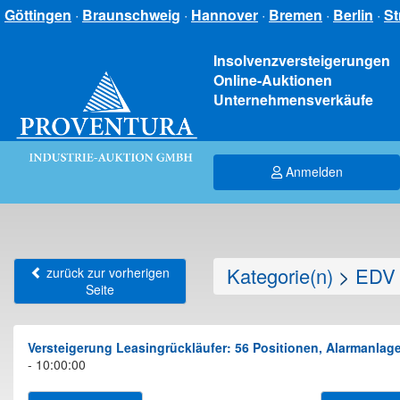
Göttingen
·
Braunschweig
·
Hannover
·
Bremen
·
Berlin
·
St
Insolvenzversteigerungen
Online-Auktionen
Unternehmensverkäufe
Anmelden
Kategorie(n)
>
EDV 
zurück zur vorherigen
Seite
Versteigerung Leasingrückläufer: 56 Positionen, Alarmanla
- 10:00:00