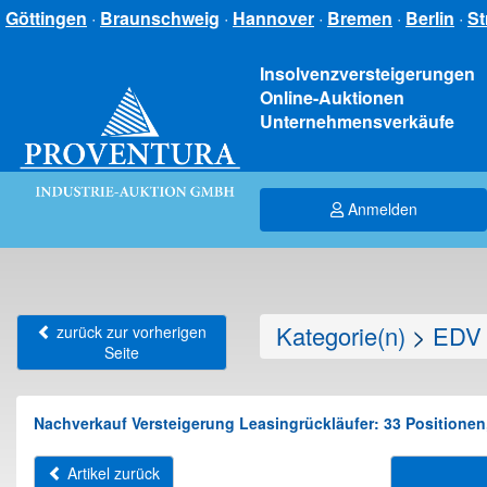
Göttingen
·
Braunschweig
·
Hannover
·
Bremen
·
Berlin
·
St
Insolvenzversteigerungen
Online-Auktionen
Unternehmensverkäufe
Anmelden
Kategorie(n)
>
EDV 
zurück zur vorherigen
Seite
Nachverkauf Versteigerung Leasingrückläufer: 33 Positionen
Artikel zurück