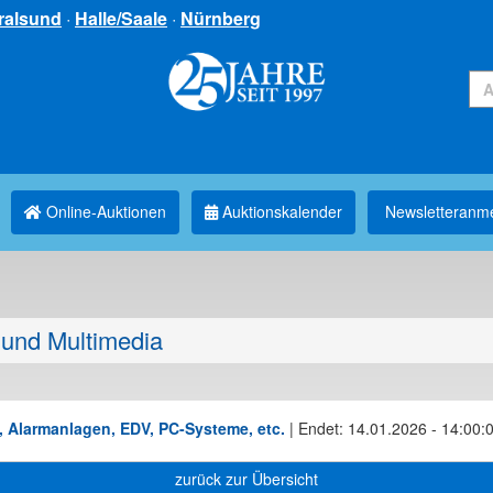
ralsund
·
Halle/Saale
·
Nürnberg
Online-Auktionen
Auktionskalender
Newsletter­anm
und Multimedia
, Alarmanlagen, EDV, PC-Systeme, etc.
|
Endet: 14.01.2026 - 14:00:
zurück zur Übersicht