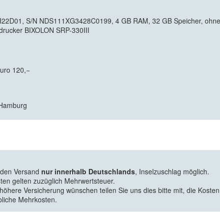
I22D01, S/N NDS111XG3428C0199, 4 GB RAM, 32 GB Speicher, ohne S
ndrucker BIXOLON SRP-330III
Euro 120,−
7 Hamburg
f den Versand
nur innerhalb Deutschlands
, Inselzuschlag möglich.
ten gelten zuzüglich Mehrwertsteuer.
 höhere Versicherung wünschen teilen Sie uns dies bitte mit, die Kosten
bliche Mehrkosten.