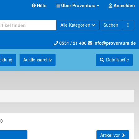
Hilfe
Über Proventura
Anmelden
Alle Kategorien
Suchen
0551 / 21 400
info@proventura.de
eldung
Auktions­archiv
Detailsuche
00
Artikel vor