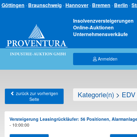
Göttingen
·
Braunschweig
·
Hannover
·
Bremen
·
Berlin
·
St
Insolvenzversteigerungen
Online-Auktionen
Unternehmensverkäufe
Anmelden
Kategorie(n)
>
EDV 
zurück zur vorherigen
Seite
Versteigerung Leasingrückläufer: 56 Positionen, Alarmanla
- 10:00:00