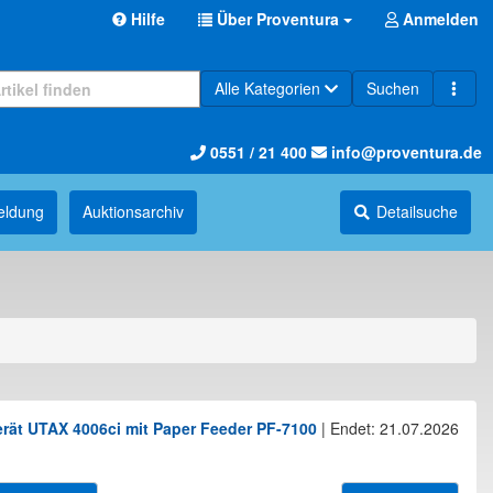
Hilfe
Über Proventura
Anmelden
Alle Kategorien
Suchen
0551 / 21 400
info@proventura.de
eldung
Auktions­archiv
Detailsuche
rät UTAX 4006ci mit Paper Feeder PF-7100
|
Endet: 21.07.2026