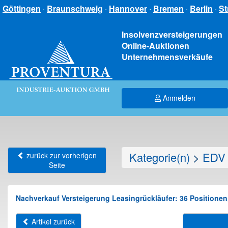
Göttingen
·
Braunschweig
·
Hannover
·
Bremen
·
Berlin
·
St
Insolvenzversteigerungen
Online-Auktionen
Unternehmensverkäufe
Anmelden
Kategorie(n)
>
EDV 
zurück zur vorherigen
Seite
Nachverkauf Versteigerung Leasingrückläufer: 36 Positionen
Artikel zurück