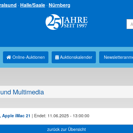
ralsund
·
Halle/Saale
·
Nürnberg
Online-Auktionen
Auktionskalender
Newsletter­anm
und Multimedia
, Apple iMac 21
|
Endet: 11.06.2025 - 13:00:00
zurück zur Übersicht