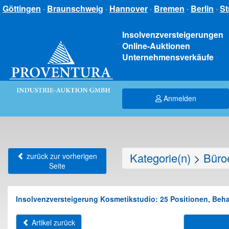
Göttingen
·
Braunschweig
·
Hannover
·
Bremen
·
Berlin
·
St
Insolvenzversteigerungen
Online-Auktionen
Unternehmensverkäufe
Anmelden
Kategorie(n)
>
Büroe
zurück zur vorherigen
Seite
Insolvenzversteigerung Kosmetikstudio: 25 Positionen, Behan
Artikel zurück