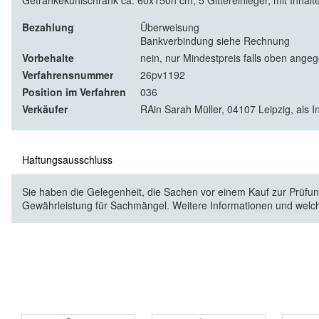
Getränkekühlschrank ca. 60x150h cm, 5 Gittereinleger, mit Inhalt
Bezahlung
Überweisung
Bankverbindung siehe Rechnung
Vorbehalte
nein, nur Mindestpreis falls oben ange
Verfahrensnummer
26pv1192
Position im Verfahren
036
Verkäufer
RAin Sarah Müller, 04107 Leipzig, als I
Haftungsausschluss
Sie haben die Gelegenheit, die Sachen vor einem Kauf zur Prüfung
Gewährleistung für Sachmängel. Weitere Informationen und welc