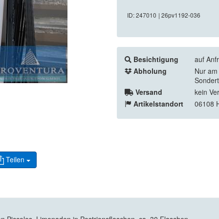
ID: 247010
| 26pv1192-036
Besichtigung
auf Anf
Abholung
Nur am 
Sondert
Versand
kein Ve
Artikelstandort
06108 H
Teilen