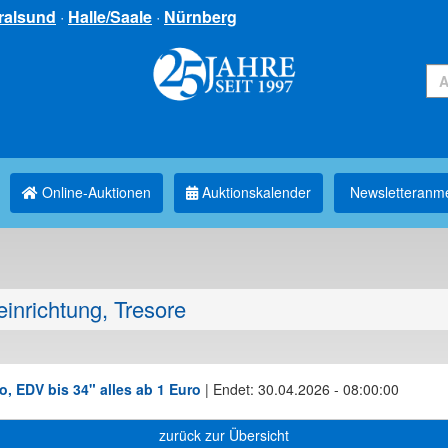
ralsund
·
Halle/Saale
·
Nürnberg
Online-Auktionen
Auktionskalender
Newsletter­anm
inrichtung, Tresore
o, EDV bis 34" alles ab 1 Euro
|
Endet: 30.04.2026 - 08:00:00
zurück zur Übersicht