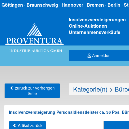
Göttingen
·
Braunschweig
·
Hannover
·
Bremen
·
Berlin
·
St
Insolvenzversteigerungen
Online-Auktionen
Unternehmensverkäufe
Anmelden
Kategorie(n)
>
Büroe
zurück zur vorherigen
Seite
Insolvenzversteigerung Personaldienstleister ca. 36 Pos. Bür
Artikel zurück