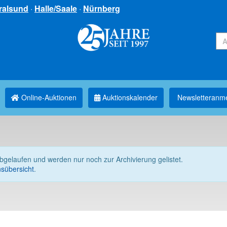
ralsund
·
Halle/Saale
·
Nürnberg
Online-Auktionen
Auktionskalender
Newsletter­anm
abgelaufen und werden nur noch zur Archivierung gelistet.
sübersicht
.