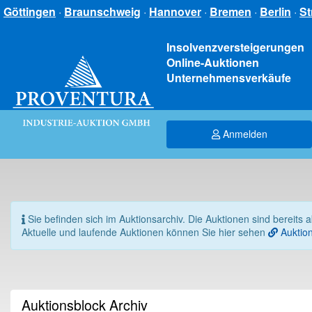
Göttingen
·
Braunschweig
·
Hannover
·
Bremen
·
Berlin
·
St
Insolvenzversteigerungen
Online-Auktionen
Unternehmensverkäufe
Anmelden
Sie befinden sich im Auktionsarchiv. Die Auktionen sind bereits 
Aktuelle und laufende Auktionen können Sie hier sehen
Auktion
Auktionsblock Archiv