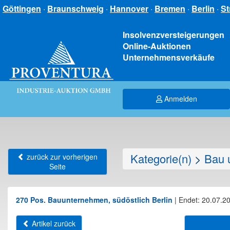
Göttingen
·
Braunschweig
·
Hannover
·
Bremen
·
Berlin
·
St
Insolvenzversteigerungen
Online-Auktionen
Unternehmensverkäufe
Anmelden
Kategorie(n)
>
Bau 
zurück zur vorherigen
Seite
270 Pos. Bauunternehmen, südöstlich Berlin
|
Endet: 20.07.20
Artikel zurück