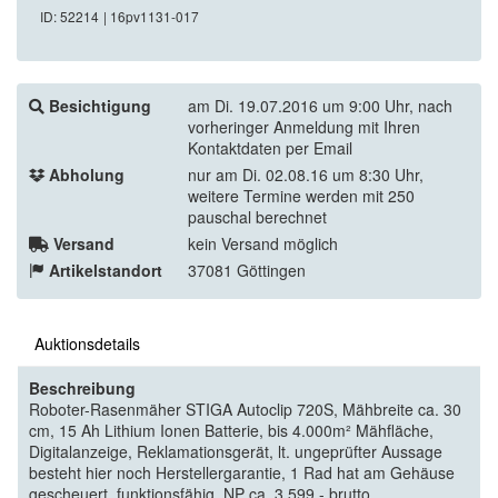
ID: 52214
| 16pv1131-017
Besichtigung
am Di. 19.07.2016 um 9:00 Uhr, nach
vorheringer Anmeldung mit Ihren
Kontaktdaten per Email
Abholung
nur am Di. 02.08.16 um 8:30 Uhr,
weitere Termine werden mit 250
pauschal berechnet
Versand
kein Versand möglich
Artikelstandort
37081 Göttingen
Auktionsdetails
Beschreibung
Roboter-Rasenmäher STIGA Autoclip 720S, Mähbreite ca. 30
cm, 15 Ah Lithium Ionen Batterie, bis 4.000m² Mähfläche,
Digitalanzeige, Reklamationsgerät, lt. ungeprüfter Aussage
besteht hier noch Herstellergarantie, 1 Rad hat am Gehäuse
gescheuert, funktionsfähig, NP ca. 3.599,- brutto