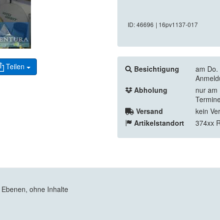
ID: 46696
| 16pv1137-017
Teilen
Besichtigung
am Do. 
Anmeldu
Abholung
nur am 
Termine
Versand
kein Ve
Artikelstandort
374xx 
6 Ebenen, ohne Inhalte