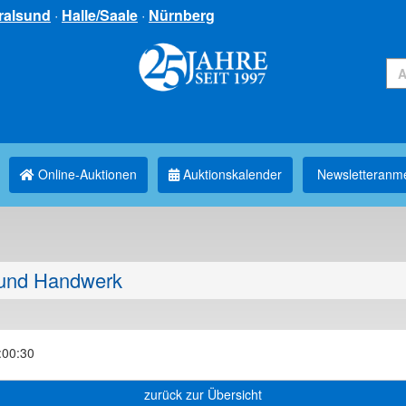
ralsund
·
Halle/Saale
·
Nürnberg
Online-Auktionen
Auktionskalender
Newsletter­anm
und Handwerk
:00:30
zurück zur Übersicht