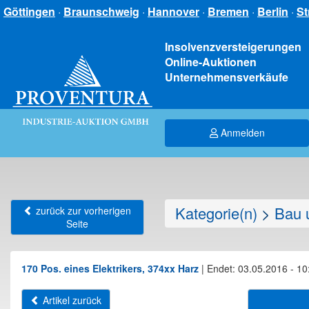
Göttingen
·
Braunschweig
·
Hannover
·
Bremen
·
Berlin
·
St
Insolvenzversteigerungen
Online-Auktionen
Unternehmensverkäufe
Anmelden
Kategorie(n)
>
Bau 
zurück zur vorherigen
Seite
170 Pos. eines Elektrikers, 374xx Harz
|
Endet: 03.05.2016 - 10
Artikel zurück