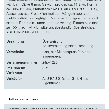
wählbar), Dicke 8 mm, Gewicht pro qm: ca. 11.2 kg, Format:
ca. 305x122 cm, Brandklass.: A2-S1, d0 (DIN EN 13501-1),
Ausschuss aus Produktion mot opt. Mängeln aber voll
funktiionsfähig, geringfügige Maßabweichungen, es handelt
sich um Rohtafeln - umsäumen notwendig, Platten sind nicht
zu 100% rechtwinklig, witterungsbeständig, überstreichbar -
ACHTUNG: MUSTERFOTO
Bezahlung
Überweisung
Bankverbindung siehe Rechnung
Vorbehalte
nein, nur Mindestpreis falls oben
angegeben.
Verfahrensnummer
26pv1220
Position im
012
Verfahren
Verkäufer
ALU-BAU Gräbner GmbH, als
Eigentümer
Haftungsausschluss
Sie haben die Gelegenheit, die Sachen vor einem Kauf zur