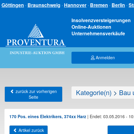
Göttingen
·
Braunschweig
·
Hannover
·
Bremen
·
Berlin
·
St
Insolvenzversteigerungen
Online-Auktionen
Unternehmensverkäufe
Anmelden
Kategorie(n)
>
Bau 
zurück zur vorherigen
Seite
170 Pos. eines Elektrikers, 374xx Harz
|
Endet: 03.05.2016 - 10
Artikel zurück