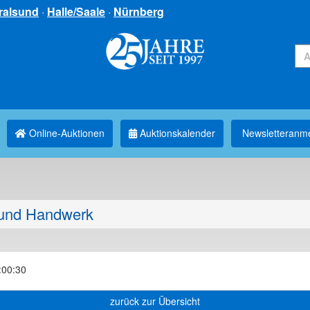
ralsund
·
Halle/Saale
·
Nürnberg
Online-Auktionen
Auktionskalender
Newsletter­anm
und Handwerk
:00:30
zurück zur Übersicht