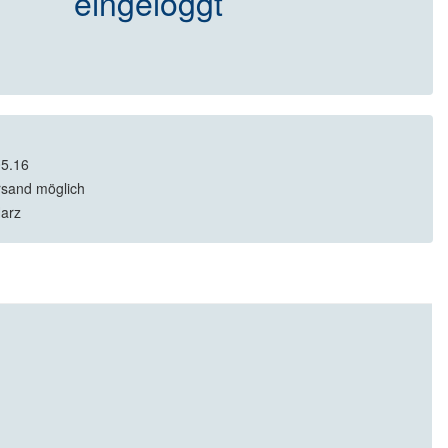
eingeloggt
05.16
rsand möglich
arz