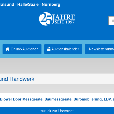
ralsund
·
Halle/Saale
·
Nürnberg
Online-Auktionen
Auktionskalender
Newsletter­anm
und Handwerk
5 Blower Door Messgeräte, Baumessgeräte, Büromöblierung, EDV, e
zurück zur Übersicht