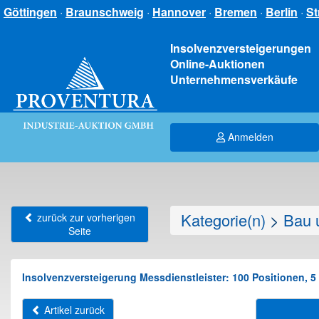
Göttingen
·
Braunschweig
·
Hannover
·
Bremen
·
Berlin
·
St
Insolvenzversteigerungen
Online-Auktionen
Unternehmensverkäufe
Anmelden
Kategorie(n)
>
Bau 
zurück zur vorherigen
Seite
Insolvenzversteigerung Messdienstleister: 100 Positionen, 
Artikel zurück