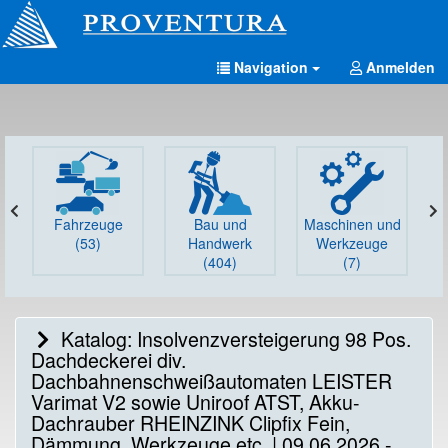
Navigation
Anmelden
Fahrzeuge
Bau und
Maschinen und
G
(53)
Handwerk
Werkzeuge
(404)
(7)
Katalog: Insolvenzversteigerung 98 Pos.
Dachdeckerei div.
Dachbahnenschweißautomaten LEISTER
Varimat V2 sowie Uniroof ATST, Akku-
Dachrauber RHEINZINK Clipfix Fein,
Dämmung, Werkzeuge etc. | 09.06.2026 -