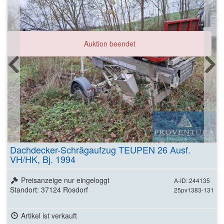
Auktion beendet
Dachdecker-Schrägaufzug TEUPEN 26 Ausf.
VH/HK, Bj. 1994
Preisanzeige nur eingeloggt
A-ID: 244135
Standort: 37124 Rosdorf
25pv1383-131
Artikel ist verkauft