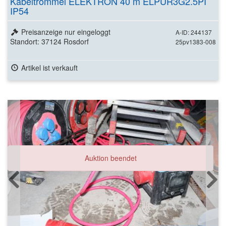
Kabeltrommel ELEKTRON 40 m ELPUR3G2.5PI
IP54
Preisanzeige nur eingeloggt
A-ID: 244137
Standort: 37124 Rosdorf
25pv1383-008
Artikel ist verkauft
Auktion beendet