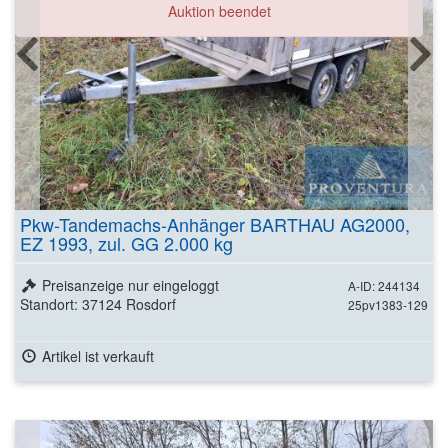
Auktion beendet
Pkw-Tandemachs-Anhänger BARTHAU AG2000,
EZ 1993, zul. GG 2.000 kg
Preisanzeige nur eingeloggt
A-ID: 244134
Standort: 37124 Rosdorf
25pv1383-129
Artikel ist verkauft