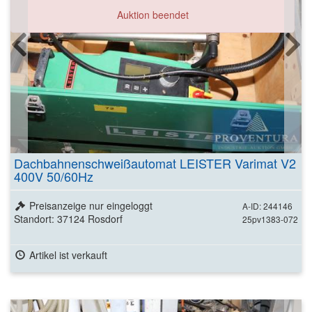
Auktion beendet
Dachbahnenschweißautomat LEISTER Varimat V2
400V 50/60Hz
Preisanzeige nur eingeloggt
A-ID: 244146
Standort: 37124 Rosdorf
25pv1383-072
Artikel ist verkauft