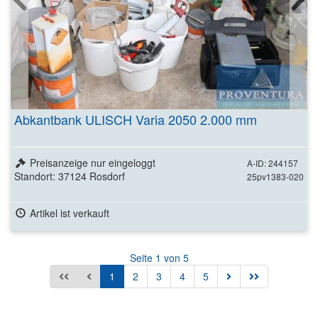
Abkantbank ULISCH Varia 2050 2.000 mm
Preisanzeige nur eingeloggt
A-ID: 244157
Standort: 37124 Rosdorf
25pv1383-020
Artikel ist verkauft
Seite 1 von 5
1
2
3
4
5